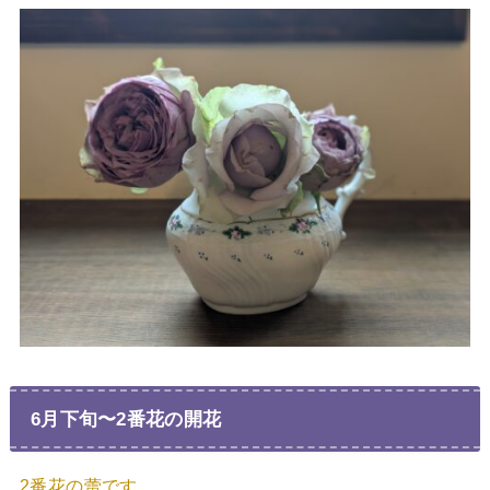
6月下旬〜2番花の開花
2番花の蕾です