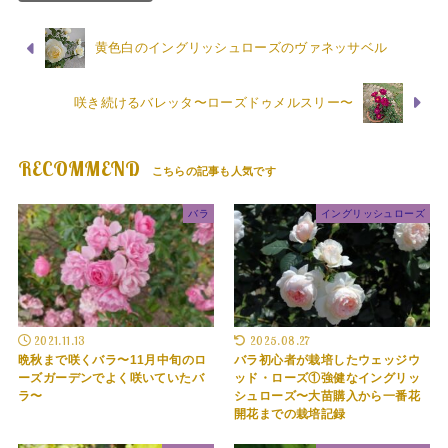
黄色白のイングリッシュローズのヴァネッサベル
咲き続けるバレッタ〜ローズドゥメルスリー〜
RECOMMEND
バラ
イングリッシュローズ
2021.11.13
2025.08.27
晩秋まで咲くバラ〜11月中旬のロ
バラ初心者が栽培したウェッジウ
ーズガーデンでよく咲いていたバ
ッド・ローズ①強健なイングリッ
ラ〜
シュローズ〜大苗購入から一番花
開花までの栽培記録