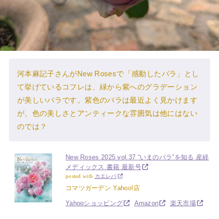
河本麻記子さんがNew Rosesで「感動したバラ」とし
て挙げているコフレは、緑から紫へのグラデーション
が美しいバラです。紫色のバラは最近よく見かけます
が、色の美しさとアンティークな雰囲気は他にはない
のでは？
New Roses 2025 vol.37 “いまのバラ”を知る 産経
メディックス 書籍 最新号
posted with
カエレバ
コマツガーデン Yahoo!店
Yahooショッピング
Amazon
楽天市場