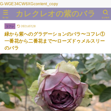
G-WGE34CW6XGcontent_copy
カレクレオの紫のバラ
MENU
SEARCH
2025.07.28
コフレ
緑から紫へのグラデーションのバラ〜コフレ①
一番花から二番花まで〜ローズドゥメルスリー
のバラ