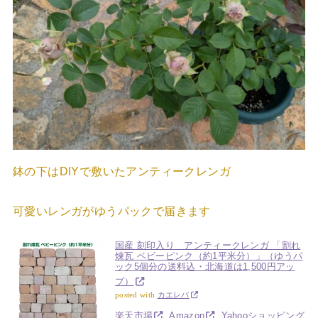
鉢の下はDIYで敷いたアンティークレンガ
可愛いレンガがゆうパックで届きます
国産 刻印入り アンティークレンガ 「割れ
煉瓦 ベビーピンク（約1平米分）」（ゆうパ
ック5個分の送料込・北海道は1,500円アッ
プ）
posted with
カエレバ
楽天市場
Amazon
Yahooショッピング