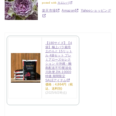
posted with
カエレバ
楽天市場
Amazon
Yahooショッピング
【180サイズ】【4
袋】極上バラ栽培
土のもと 15リット
ル 4袋セット プレ
ミアローズセレク
ション ※沖縄・離
島配送不可/配送佐
川急便 ZIK-10000
特価 期間限定
SALEアイテム
価格：4,864円（税
込、送料別)
(2025/6/2時点)