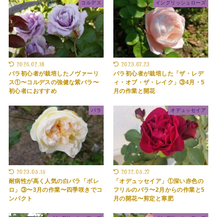
コルデス
イングリッシュローズ
2026.02.18
2023.07.23
バラ初心者が栽培したノヴァーリ
バラ初心者が栽培した「ザ・レデ
ス①〜コルデスの強健な紫バラ〜
ィ・オブ・ザ・レイク」③4月・5
初心者におすすめ
月の作業と開花
バラ
オデュッセイア
2023.05.15
2022.05.27
耐病性が高く人気の白バラ「ボレ
「オデュッセイア」①深い赤色の
ロ」③〜3月の作業〜四季咲きでコ
フリルのバラ〜2月からの作業と5
ンパクト
月の開花〜剪定と寒肥