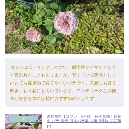
コフレはボーリングしやすい、耐病性がイマイチなど
と言われることもありますが、育てている実感として
はとても健康的で育てやすいバラです。真夏にも良く
咲き、切り花にも向いています。アンティークな雰囲
気が好きな方には特におすすめのバラです
送料無料【コフレ 6号鉢 秋開花株】鉢植
え バラ 薔薇 河本バラ園 大苗 6号鉢 開花苗