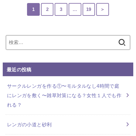
1
2
3
…
19
＞
検
索:
最近の投稿
サークルレンガを作る①〜モルタルなし4時間で庭
にレンガを敷く〜雑草対策になる？女性１人でも作
れる？
レンガの小道と砂利