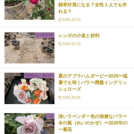
雑草対策になる？女性１人でも作
れる？
2026.03.22
レンガの小道と砂利
レンガワーク
2026.03.22
夏のアブラハムダービー2025〜猛
アブラハム・ダービー
暑でも咲くバラ〜廃盤イングリッ
シュローズ
2025.09.04
淡いラベンダー色の強健なバラ〜
バラ
令の風（れいのかぜ）〜2025年の
一番花