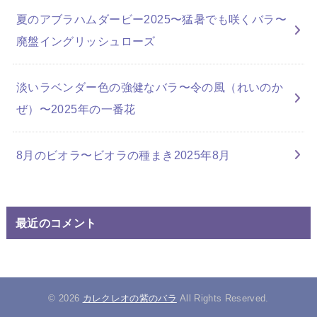
夏のアブラハムダービー2025〜猛暑でも咲くバラ〜
廃盤イングリッシュローズ
淡いラベンダー色の強健なバラ〜令の風（れいのか
ぜ）〜2025年の一番花
8月のビオラ〜ビオラの種まき2025年8月
最近のコメント
© 2026
カレクレオの紫のバラ
All Rights Reserved.