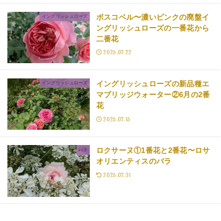
ボスコベル〜濃いピンクの廃盤イ
イングリッシュローズ
ングリッシュローズの一番花から
二番花
2025.07.22
イングリッシュローズの新品種エ
イングリッシュローズ
マブリッジウォーター②6月の2番
花
2025.07.15
ロクサーヌ①1番花と2番花〜ロサ
バラ
オリエンティスのバラ
2025.07.31