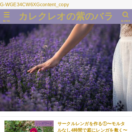
G-WGE34CW6XGcontent_copy
カレクレオの紫のバラ
MENU
SEARCH
サークルレンガを作る①〜モルタ
レンガワーク
ルなし4時間で庭にレンガを敷く〜