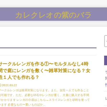
カレクレオの紫のバラ
サークルレンガを作る①〜モルタルなし4時
間で庭にレンガを敷く〜雑草対策になる？女
性１人でも作れる？
2026.03.22
サークルレンガは雑草対策になります。また、女性一人でも作ること
は可能です。ただ、必要な砕石やレンガが重く、大量に購入する手間
がかかります レンガの小道はこちら←スライスレンガと砂利を使って
います 必要なもの〜重いものばか...