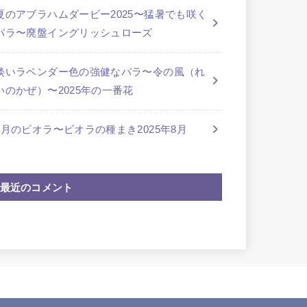
夏のアブラハムダービー2025〜猛暑でも咲く
バラ〜廃盤イングリッシュローズ
淡いラベンダー色の強健なバラ〜令の風（れ
いのかぜ）〜2025年の一番花
8月のビオラ〜ビオラの種まき2025年8月
最近のコメント