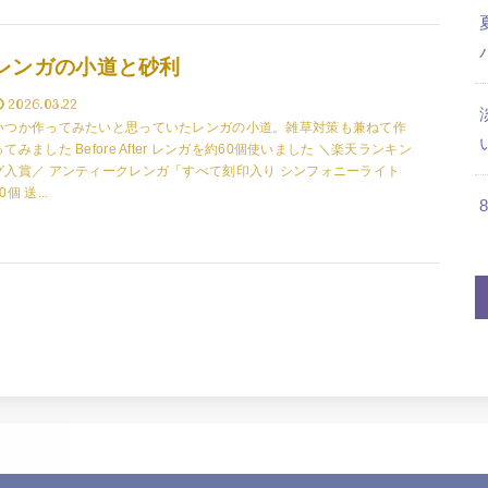
レンガの小道と砂利
2026.03.22
いつか作ってみたいと思っていたレンガの小道。雑草対策も兼ねて作
ってみました Before After レンガを約60個使いました ＼楽天ランキン
グ入賞／ アンティークレンガ「すべて刻印入り シンフォニーライト
0個 送...