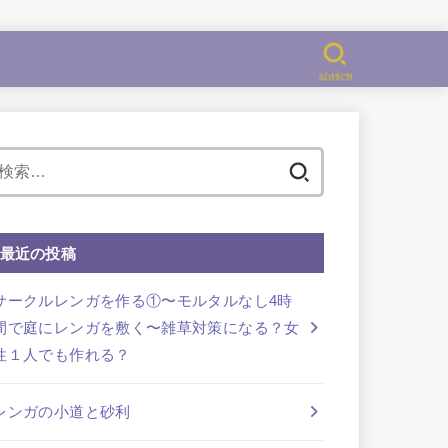
SEARCH
検
索:
最近の投稿
サークルレンガを作る①〜モルタルなし4時
間で庭にレンガを敷く〜雑草対策になる？女
性１人でも作れる？
レンガの小道と砂利