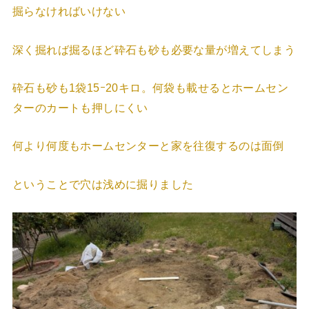
掘らなければいけない
深く掘れば掘るほど砕石も砂も必要な量が増えてしまう
砕石も砂も1袋15ｰ20キロ。何袋も載せるとホームセン
ターのカートも押しにくい
何より何度もホームセンターと家を往復するのは面倒
ということで穴は浅めに掘りました