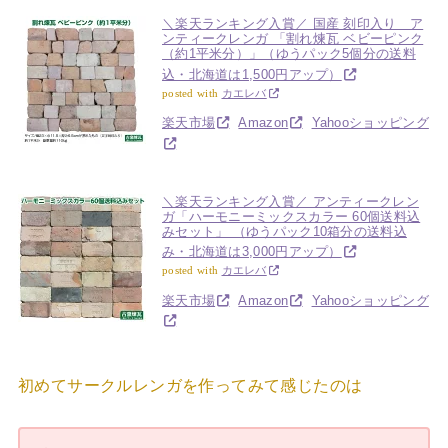
＼楽天ランキング入賞／ 国産 刻印入り ア
ンティークレンガ 「割れ煉瓦 ベビーピンク
（約1平米分）」（ゆうパック5個分の送料
込・北海道は1,500円アップ）
posted with
カエレバ
楽天市場
Amazon
Yahooショッピング
＼楽天ランキング入賞／ アンティークレン
ガ「ハーモニーミックスカラー 60個送料込
みセット」 （ゆうパック10箱分の送料込
み・北海道は3,000円アップ）
posted with
カエレバ
楽天市場
Amazon
Yahooショッピング
初めてサークルレンガを作ってみて感じたのは