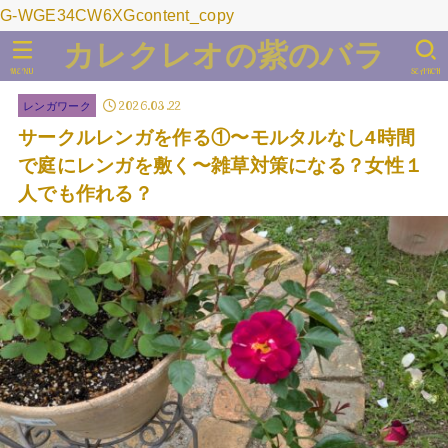
G-WGE34CW6XGcontent_copy
カレクレオの紫のバラ
MENU
SEARCH
2026.03.22
レンガワーク
サークルレンガを作る①〜モルタルなし4時間
で庭にレンガを敷く〜雑草対策になる？女性１
人でも作れる？