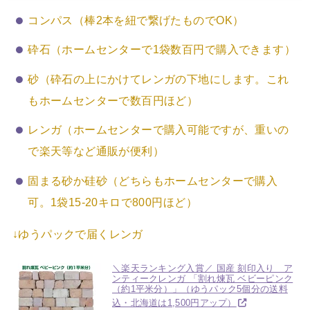
コンパス（棒2本を紐で繋げたものでOK）
砕石（ホームセンターで1袋数百円で購入できます）
砂（砕石の上にかけてレンガの下地にします。これ
もホームセンターで数百円ほど）
レンガ（ホームセンターで購入可能ですが、重いの
で楽天等など通販が便利）
固まる砂か硅砂（どちらもホームセンターで購入
可。1袋15-20キロで800円ほど）
↓ゆうパックで届くレンガ
＼楽天ランキング入賞／ 国産 刻印入り ア
ンティークレンガ 「割れ煉瓦 ベビーピンク
（約1平米分）」（ゆうパック5個分の送料
込・北海道は1,500円アップ）