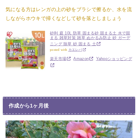
気になる方はレンガの上の砂をブラシで擦るか、水を流
しながらホウキで掃くなどして砂を落としましょう
砂利 庭 10L 防草 固まる砂 固まる土 水で固
まる 雑草対策 雑草 ぬかるみ防止 砂 ガーデ
ニング 除草 砂 固まる 土
posted with
カエレバ
楽天市場
Amazon
Yahooショッピング
作成から1ヶ月後