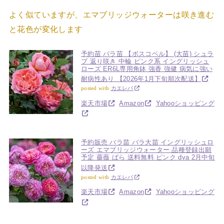
よく似ていますが、エマブリッジウォーターは咲き進む
と花色が変化します
予約苗 バラ苗 【ボスコベル】 (大苗) シュラ
ブ 返り咲き 中輪 ピンク系 イングリッシュ
ローズ ER6L専用角鉢 強香 強健 病気に強い
耐病性あり 【2026年1月下旬順次配送】
posted with
カエレバ
楽天市場
Amazon
Yahooショッピング
予約販売 バラ苗 バラ大苗 イングリッシュロ
ーズ エマブリッジウォーター 品種登録出願
予定 薔薇 ばら 送料無料 ピンク dva 2月中旬
以降発送
posted with
カエレバ
楽天市場
Amazon
Yahooショッピング