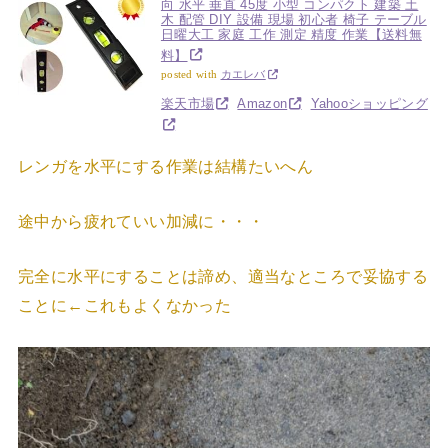
向 水平 垂直 45度 小型 コンパクト 建築 土
木 配管 DIY 設備 現場 初心者 椅子 テーブル
日曜大工 家庭 工作 測定 精度 作業【送料無
料】
posted with
カエレバ
楽天市場
Amazon
Yahooショッピング
レンガを水平にする作業は結構たいへん
途中から疲れていい加減に・・・
完全に水平にすることは諦め、適当なところで妥協する
ことに←これもよくなかった