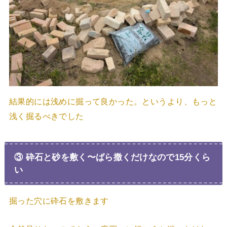
結果的には浅めに掘って良かった。というより、もっと
浅く掘るべきでした
③ 砕石と砂を敷く〜ばら撒くだけなので15分くら
い
掘った穴に砕石を敷きます