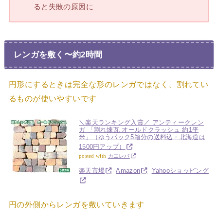
ると失敗の原因に
レンガを敷く〜約2時間
円形にするときは完全な形のレンガではなく、割れてい
るものが使いやすいです
＼楽天ランキング入賞／ アンティークレン
ガ 「割れ煉瓦 オールドクラッシュ 約1平
米」（ゆうパック5箱分の送料込・北海道は
1500円アップ）
posted with
カエレバ
楽天市場
Amazon
Yahooショッピング
円の外側からレンガを敷いていきます