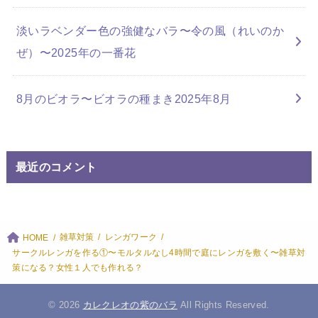
淡いラベンダー色の強健なバラ〜令の風（れいのか
ぜ）〜2025年の一番花
8月のビオラ〜ビオラの種まき2025年8月
最近のコメント
雑草対策
レンガワーク
HOME
サークルレンガを作る①〜モルタルなし4時間で庭にレンガを敷く〜雑草対
策になる？女性１人でも作れる？
© 2026
カレクレオの紫のバラ
All Rights Reserved.