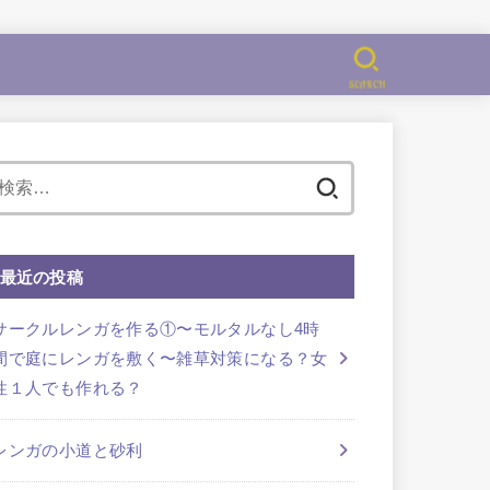
SEARCH
検
索:
最近の投稿
サークルレンガを作る①〜モルタルなし4時
間で庭にレンガを敷く〜雑草対策になる？女
性１人でも作れる？
レンガの小道と砂利