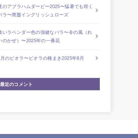
夏のアブラハムダービー2025〜猛暑でも咲く
バラ〜廃盤イングリッシュローズ
淡いラベンダー色の強健なバラ〜令の風（れ
いのかぜ）〜2025年の一番花
8月のビオラ〜ビオラの種まき2025年8月
最近のコメント