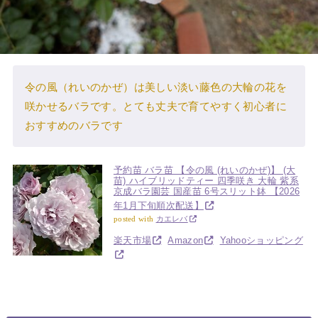
令の風（れいのかぜ）は美しい淡い藤色の大輪の花を
咲かせるバラです。とても丈夫で育てやすく初心者に
おすすめのバラです
予約苗 バラ苗 【令の風 (れいのかぜ)】 (大
苗) ハイブリッドティー 四季咲き 大輪 紫系
京成バラ園芸 国産苗 6号スリット鉢 【2026
年1月下旬順次配送】
posted with
カエレバ
楽天市場
Amazon
Yahooショッピング