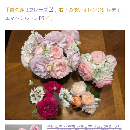
手前の赤は
フレーズ
、右下の淡いオレンジは
レディ
エマハミルトン
です
予約販売 バラ苗 バラ大苗 河本バラ園 マリ