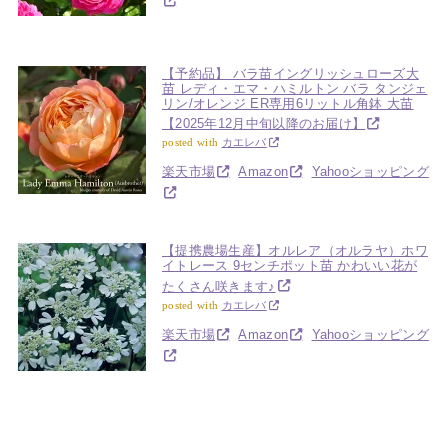
【予約品】 バラ苗イングリッシュローズ大
苗 レディ・エマ・ハミルトン バラ タンジェ
リン/オレンジ ER専用6リットル角鉢 大苗
【2025年12月中旬以降のお届け】
posted with
カエレバ
楽天市場
Amazon
Yahooショッピング
【提携農場生産】オルレア（オルラヤ）ホワ
イトレース 9センチポット苗 かわいい花が
たくさん咲きます♪
posted with
カエレバ
楽天市場
Amazon
Yahooショッピング