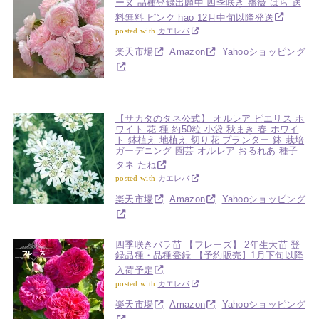
ーヌ 品種登録出願中 四季咲き 薔薇 ばら 送
料無料 ピンク hao 12月中旬以降発送
posted with
カエレバ
楽天市場
Amazon
Yahooショッピング
【サカタのタネ公式】 オルレア ピエリス ホ
ワイト 花 種 約50粒 小袋 秋まき 春 ホワイ
ト 鉢植え 地植え 切り花 プランター 鉢 栽培
ガーデニング 園芸 オルレア おるれあ 種子
タネ たね
posted with
カエレバ
楽天市場
Amazon
Yahooショッピング
四季咲きバラ苗 【フレーズ】 2年生大苗 登
録品種・品種登録 【予約販売】1月下旬以降
入荷予定
posted with
カエレバ
楽天市場
Amazon
Yahooショッピング