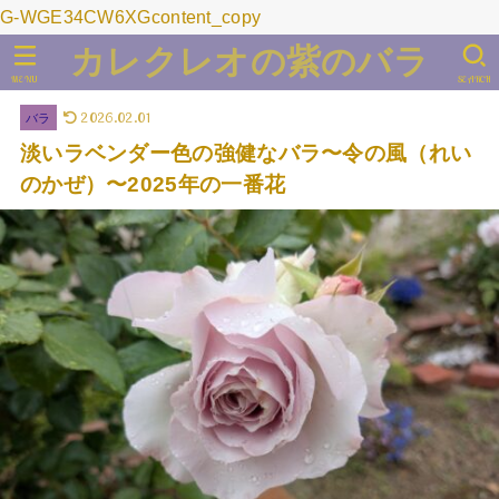
G-WGE34CW6XGcontent_copy
カレクレオの紫のバラ
MENU
SEARCH
2026.02.01
バラ
淡いラベンダー色の強健なバラ〜令の風（れい
のかぜ）〜2025年の一番花