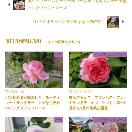
夏のアブラハムダービー2025〜猛暑でも咲くバラ〜廃盤
イングリッシュローズ
8月のビオラ〜ビオラの種まき2025年8月
RECOMMEND
バラ
イングリッシュローズ
2021.11.14
2022.05.26
バラ初心者が栽培した「モーティ
復活するか？「プリンセス・アレ
マー・サックラー」トゲなし赤枝
キサンドラ・オブ・ケント」②〜2
のイングリッシュローズ
月から5月の作業と開花
バラ
イングリッシュローズ