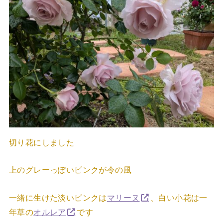
切り花にしました
上のグレーっぽいピンクが令の風
一緒に生けた淡いピンクは
マリーヌ
、白い小花は一
年草の
オルレア
です