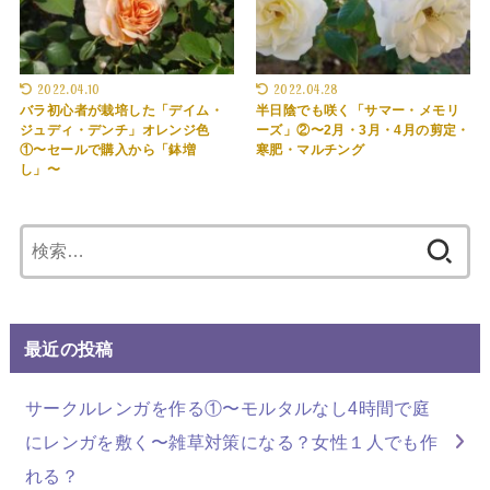
2022.04.10
2022.04.28
バラ初心者が栽培した「デイム・
半日陰でも咲く「サマー・メモリ
ジュディ・デンチ」オレンジ色
ーズ」②〜2月・3月・4月の剪定・
①〜セールで購入から「鉢増
寒肥・マルチング
し」〜
検
索:
最近の投稿
サークルレンガを作る①〜モルタルなし4時間で庭
にレンガを敷く〜雑草対策になる？女性１人でも作
れる？