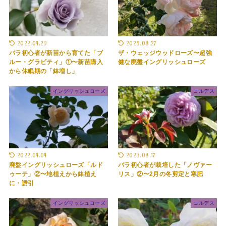
2022.04.29
2025.08.27
バラ初心者が新苗から育てた「ブ
ザ・ウェッジウッドローズ〜超強
ルー・グラビティ」①〜新苗購入
健な廃盤イングリッシュローズ
から休眠期の「鉢増し」
イングリッシュローズ
コルデス
2022.04.04
2023.08.17
廃盤イングリッシュローズ「ルド
バラ初心者が栽培した「ノヴァー
ゥーテ」②〜地植えから鉢植え
リス」②〜2月の冬剪定と寒肥
に・誘引
イングリッシュローズ
コルデス