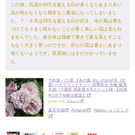
この後、気温が30℃を超える日が多くなりあまり良い
花が咲かなくなり残念な二番花になってしまいまし
た。７・８月は35℃を超える日が続き、令の風は蕾を
つけてもうまく咲かないことが多く美しい花は見られ
ませんでした。株自体は強健で暑さで葉を落とすこと
もなく大きく育つのですが、肝心の花は暑さにあまり
強くないようです。黒星病にはまだかかっていませ
ん。
予約苗 バラ苗 【令の風 (れいのかぜ)】 (大
苗) ハイブリッドティー 四季咲き 大輪 紫系
京成バラ園芸 国産苗 6号スリット鉢 【2026
年1月下旬順次配送】
posted with
カエレバ
楽天市場
Amazon
Yahooショッピング