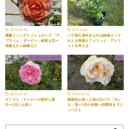
2022.03.28
2021.11.06
廃盤インングリッシュローズ 「ア
バラ初心者向きなのは鉢植え？そ
ブラハム・ダービー」鉢植え②〜
れとも地植え？メリット・デメリ
地植えから鉢植えに
ットを考える
イングリッシュローズ
バラ
2023.09.02
2023.05.15
サイラス・マーナーの剪定と誘
耐病性が高く人気の白バラ「ボレ
引〜2月にも咲く
ロ」③〜3月の作業〜四季咲きでコ
ンパクト
検