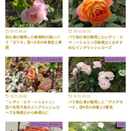
2022.04.13
2025.06.02
初心者が栽培した耐病性の高いバ
バラ初心者が栽培したレディ・エ
ラ「ダフネ」③〜2月の冬剪定と寒
マ・ハミルトン①鉢植えにおすす
肥
めなイングリッシュローズ
イングリッシュローズ
デスデモーナ
2022.04.04
2023.02.13
「レディ・エマ・ハミルトン」
バラ初心者が栽培した「デスデモ
②〜生育不良のイングリッシュロ
ーナ」③6月の作業と2番花
ーズを地植えから鉢植えに
アブラハム・ダービー
バラ