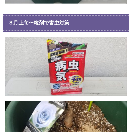
３月上旬〜粒剤で害虫対策