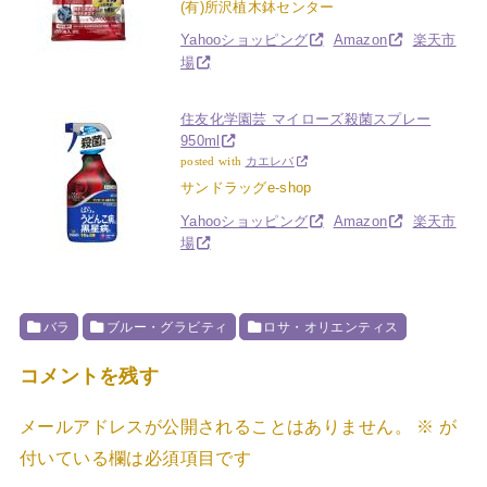
(有)所沢植木鉢センター
Yahooショッピング
Amazon
楽天市
場
住友化学園芸 マイローズ殺菌スプレー
950ml
posted with
カエレバ
サンドラッグe-shop
Yahooショッピング
Amazon
楽天市
場
バラ
ブルー・グラビティ
ロサ・オリエンティス
コメントを残す
メールアドレスが公開されることはありません。
※
が
付いている欄は必須項目です