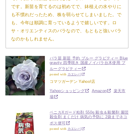
です。新苗を育てるのは初めてで、鉢植えの水やりに
も不慣れだったため、株を弱らせてしまいました。で
も、今年は順調に育っているようで嬉しいです。ロ
サ・オリエンティスのバラなので、もともと強いバラ
なのかもしれません。
バラ苗 新苗 予約 ブルー グラビティー Blue
gravity 四季咲き 国産ノイバラ台木使用 ブ
ルーグラビティー
posted with
カエレバ
コマツガーデン Yahoo!店
Yahooショッピング
Amazon
楽天市
場
ベニカXガード粒剤 550g 殺虫＆殺菌剤 園芸
殺虫剤 まくだけ 病気の予防に 2袋までネコ
ポス便可
posted with
カエレバ