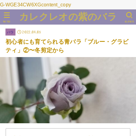
G-WGE34CW6XGcontent_copy
カレクレオの紫のバラ
MENU
SEARCH
2022.04.05
バラ
初心者にも育てられる青バラ「ブルー・グラビ
ティ」②〜冬剪定から