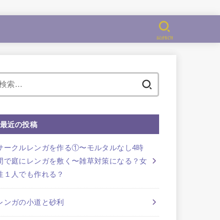
SEARCH
検
索:
最近の投稿
サークルレンガを作る①〜モルタルなし4時
間で庭にレンガを敷く〜雑草対策になる？女
性１人でも作れる？
レンガの小道と砂利