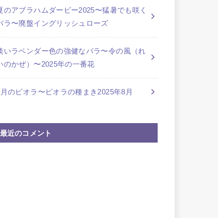
夏のアブラハムダービー2025〜猛暑でも咲く
バラ〜廃盤イングリッシュローズ
淡いラベンダー色の強健なバラ〜令の風（れ
いのかぜ）〜2025年の一番花
8月のビオラ〜ビオラの種まき2025年8月
最近のコメント