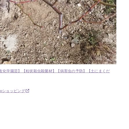
【住友化学園芸】【粒状殺虫殺菌材】【病害虫の予防】【土にまくだ
hooショッピング