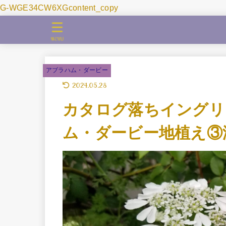
G-WGE34CW6XGcontent_copy
MENU
アブラハム・ダービー
2024.05.28
カタログ落ちイングリ
ム・ダービー地植え③