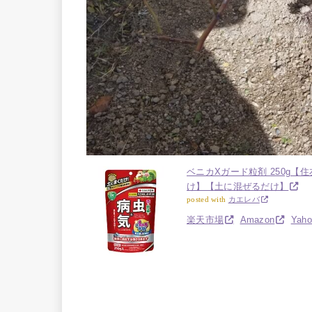
ベニカXガード粒剤 250g
け】【土に混ぜるだけ】
posted with
カエレバ
楽天市場
Amazon
Ya