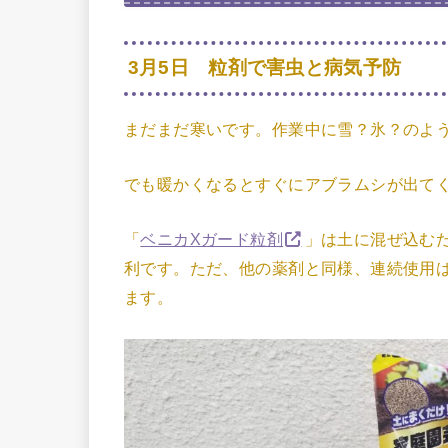
3月5日 粒剤で害虫と病気予防
まだまだ寒いです。作業中に雪？氷？のよ
でも暖かくなるとすぐにアブラムシが出て
「
ベニカXガード粒剤
」は土に混ぜ込む
利です。ただ、他の薬剤と同様、連続使用
ます。