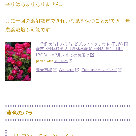
香りはあまりありません。
月に一回の薬剤散布できれいな葉を保つことができ、無
農薬栽培も可能です。
【予約大苗】バラ苗 ダブルノックアウト (FL赤) 国
産苗 6号鉢植え品［農林水産省 登録品種］《IR-
IRO3》 ※2月末までのお届け
posted with
カエレバ
楽天市場
Amazon
Yahooショッピング
黄色のバラ