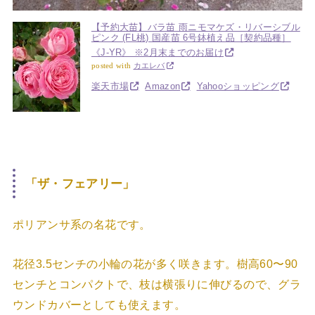
【予約大苗】バラ苗 雨ニモマケズ・リバーシブル
ピンク (FL桃) 国産苗 6号鉢植え品［契約品種］
《J-YR》 ※2月末までのお届け
posted with
カエレバ
楽天市場
Amazon
Yahooショッピング
「ザ・フェアリー」
ポリアンサ系の名花です。
花径3.5センチの小輪の花が多く咲きます。樹高60〜90
センチとコンパクトで、枝は横張りに伸びるので、グラ
ウンドカバーとしても使えます。