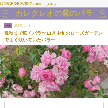
G-WGE34CW6XGcontent_copy
カレクレオの紫のバラ
MENU
SEARCH
2021.11.13
バラ
晩秋まで咲くバラ〜11月中旬のローズガーデン
でよく咲いていたバラ〜