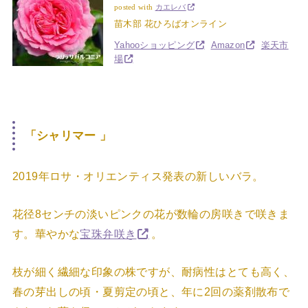
posted with
カエレバ
苗木部 花ひろばオンライン
Yahooショッピング
Amazon
楽天市
場
「シャリマー 」
2019年ロサ・オリエンティス発表の新しいバラ。
花径8センチの淡いピンクの花が数輪の房咲きで咲きま
す。華やかな
宝珠弁咲き
。
枝が細く繊細な印象の株ですが、耐病性はとても高く、
春の芽出しの頃・夏剪定の頃と、年に2回の薬剤散布で