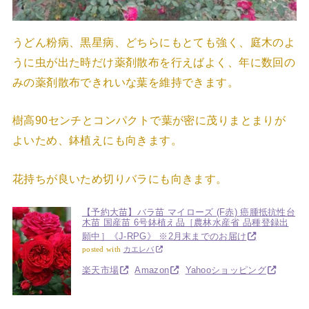
うどん粉病、黒星病、どちらにもとても強く、庭木のよ
うに虫が出た時だけ薬剤散布を行えばよく、年に数回の
みの薬剤散布できれいな葉を維持できます。
樹高90センチとコンパクトで葉が密に茂りまとまりが
よいため、鉢植えにも向きます。
花持ちが良いため切りバラにも向きます。
【予約大苗】バラ苗 マイローズ (F赤) 癌腫抵抗性台
木苗 国産苗 6号鉢植え品［農林水産省 品種登録出
願中］《J-RPG》 ※2月末までのお届け
posted with
カエレバ
楽天市場
Amazon
Yahooショッピング