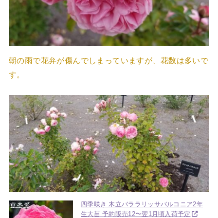
朝の雨で花弁が傷んでしまっていますが、花数は多いで
す。
四季咲き 木立バララリッサバルコニア2年
生大苗 予約販売12〜翌1月頃入荷予定