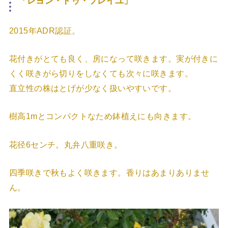
「
レヨン・ドゥ・ソレイユ
」
2015年ADR認証。
花付きがとても良く、房になって咲きます。実が付きに
くく咲きがら切りをしなくても次々に咲きます。
直立性の株はとげが少なく扱いやすいです。
樹高1mとコンパクトなため鉢植えにも向きます。
花径6センチ。丸弁八重咲き。
四季咲きで秋もよく咲きます。香りはあまりありませ
ん。