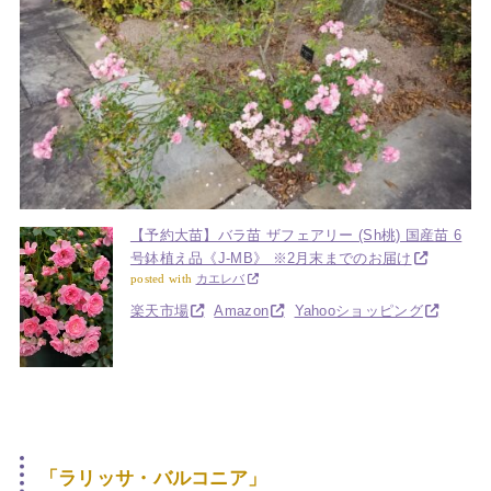
【予約大苗】バラ苗 ザフェアリー (Sh桃) 国産苗 6
号鉢植え品《J-MB》 ※2月末までのお届け
posted with
カエレバ
楽天市場
Amazon
Yahooショッピング
「ラリッサ・バルコニア」