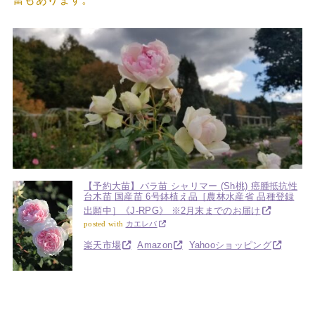
【予約大苗】バラ苗 シャリマー (Sh桃) 癌腫抵抗性
台木苗 国産苗 6号鉢植え品［農林水産省 品種登録
出願中］《J-RPG》 ※2月末までのお届け
posted with
カエレバ
楽天市場
Amazon
Yahooショッピング