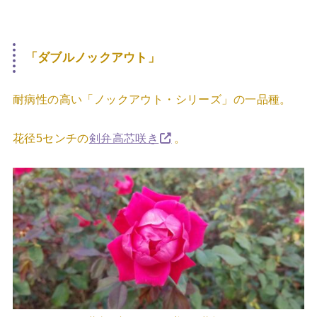
「ダブルノックアウト」
耐病性の高い「ノックアウト・シリーズ」の一品種。
花径5センチの
剣弁高芯咲き
。