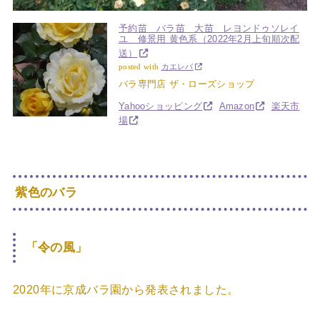
予約苗 バラ苗 大苗 レヨンドゥソレイ
ユ 修景用 黄色系（2022年2月上旬順次配
送）
posted with
カエレバ
バラ専門店 ザ・ローズショップ
Yahooショッピング
Amazon
楽天市
場
紫色のバラ
「令の風」
2020年に京成バラ園から発表されました。