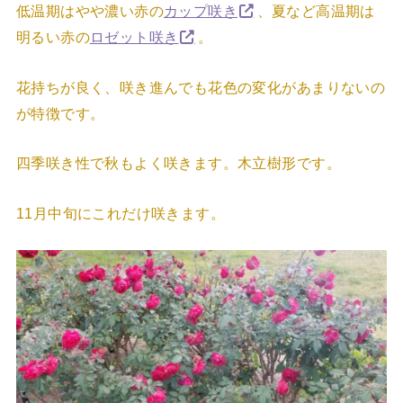
低温期はやや濃い赤の
カップ咲き
、夏など高温期は
明るい赤の
ロゼット咲き
。
花持ちが良く、咲き進んでも花色の変化があまりないの
が特徴です。
四季咲き性で秋もよく咲きます。木立樹形です。
11月中旬にこれだけ咲きます。