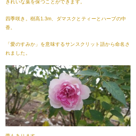
きれいな葉を保つことができます。
四季咲き。樹高1.3m、ダマスクとティーとハーブの中
香。
「愛のすみか」を意味するサンスクリット語から命名さ
れました。
蕾もあります。