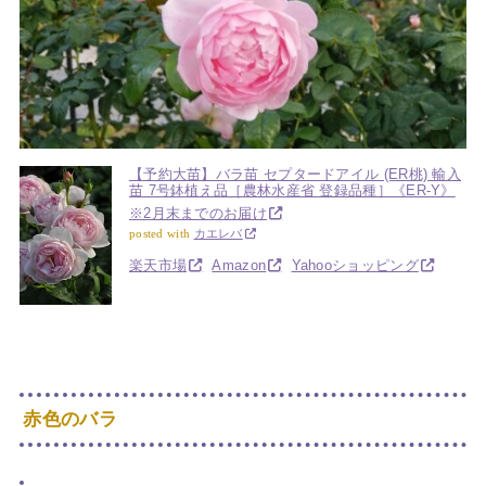
【予約大苗】バラ苗 セプタードアイル (ER桃) 輸入
苗 7号鉢植え品［農林水産省 登録品種］《ER-Y》
※2月末までのお届け
posted with
カエレバ
楽天市場
Amazon
Yahooショッピング
赤色のバラ