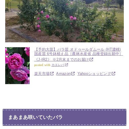
【予約大苗】バラ苗 オドゥールダムール (HT濃桃)
国産苗 6号鉢植え品［農林水産省 品種登録出願中］
《J-IR2》 ※2月末までのお届け
posted with
カエレバ
楽天市場
Amazon
Yahooショッピング
まあまあ咲いていたバラ