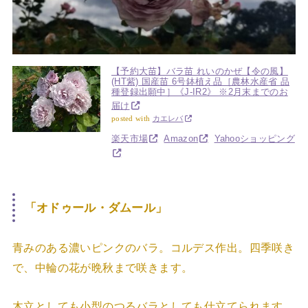
【予約大苗】バラ苗 れいのかぜ【令の風】
(HT紫) 国産苗 6号鉢植え品［農林水産省 品
種登録出願中］《J-IR2》 ※2月末までのお
届け
posted with
カエレバ
楽天市場
Amazon
Yahooショッピング
「オドゥール・ダムール」
青みのある濃いピンクのバラ。コルデス作出。四季咲き
で、中輪の花が晩秋まで咲きます。
木立としても小型のつるバラとしても仕立てられます。