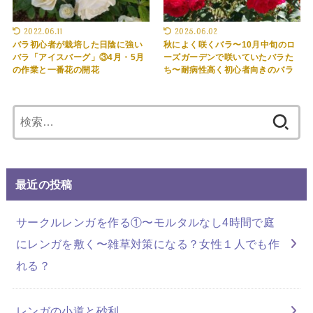
2022.06.11
2025.06.02
バラ初心者が栽培した日陰に強い
秋によく咲くバラ〜10月中旬のロ
バラ「アイスバーグ」③4月・5月
ーズガーデンで咲いていたバラた
の作業と一番花の開花
ち〜耐病性高く初心者向きのバラ
検
索:
最近の投稿
サークルレンガを作る①〜モルタルなし4時間で庭
にレンガを敷く〜雑草対策になる？女性１人でも作
れる？
レンガの小道と砂利