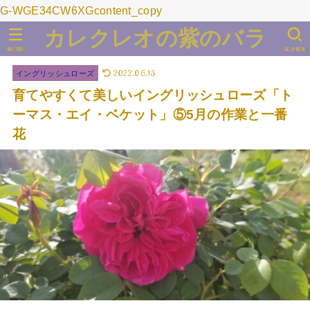
G-WGE34CW6XGcontent_copy
カレクレオの紫のバラ
MENU
SEARCH
2022.06.13
イングリッシュローズ
育てやすくて美しいイングリッシュローズ「ト
ーマス・エイ・ベケット」⑤5月の作業と一番
花