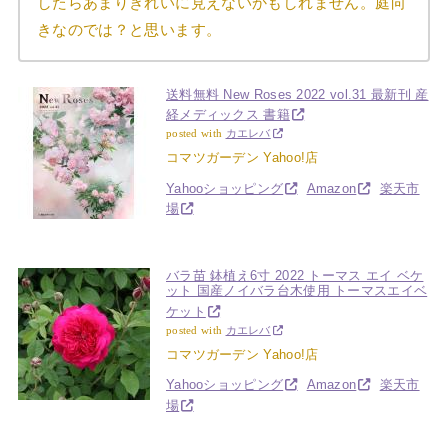
したらあまりきれいに見えないかもしれません。庭向
きなのでは？と思います。
送料無料 New Roses 2022 vol.31 最新刊 産
経メディックス 書籍
posted with
カエレバ
コマツガーデン Yahoo!店
Yahooショッピング
Amazon
楽天市
場
バラ苗 鉢植え6寸 2022 トーマス エイ ベケ
ット 国産ノイバラ台木使用 トーマスエイベ
ケット
posted with
カエレバ
コマツガーデン Yahoo!店
Yahooショッピング
Amazon
楽天市
場