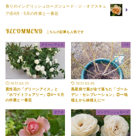
香りのイングリッシュローズジュード・ジ・オブスキュ
ア④4月・5月の作業と一番花
RECOMMEND
グリーンアイス
バラ
2022.05.29
2022.03.06
貫性花の「グリーンアイス」と
黒星病で葉が全て落ちた「ゴール
「ホワイトフェアリー」③4〜５月
デン・セレブレーション」②〜地
の作業と一番花
植えから鉢植えに〜
ダフネ
イングリッシュローズ