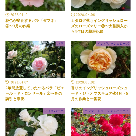
2022.04.10
2025.05.06
花色が変化するバラ「ダフネ」
カタログ落ちイングリッシュロー
④〜3月の作業
ズのローズマリー③〜大苗購入か
ら4年目の栽培記録
バラ
イングリッシュローズ
2022.04.07
2023.09.02
2年間放置していたつるバラ「ピエ
香りのイングリッシュローズジュ
ール・ド・ロンサール」②〜冬の
ード・ジ・オブスキュア④4月・5
誘引と寒肥
月の作業と一番花
アイスバーグ
コンテ・ドゥ・シャンパーニュ