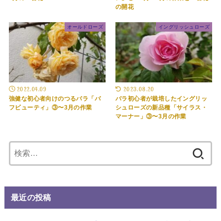
の開花
オールドローズ
イングリッシュローズ
2022.04.09
2023.08.20
強健な初心者向けのつるバラ「バ
バラ初心者が栽培したイングリッ
フビューティ」③〜3月の作業
シュローズの新品種「サイラス・
マーナー」③〜3月の作業
検
索:
最近の投稿