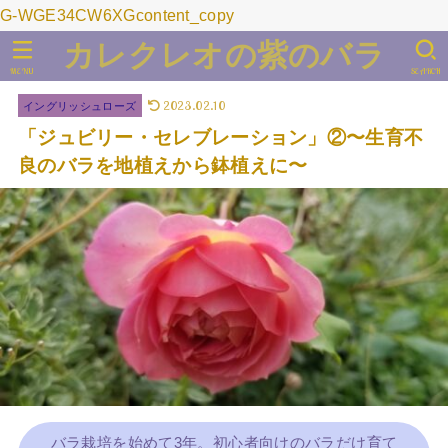
G-WGE34CW6XGcontent_copy
カレクレオの紫のバラ
MENU
SEARCH
2023.02.10
イングリッシュローズ
「ジュビリー・セレブレーション」②〜生育不
良のバラを地植えから鉢植えに〜
バラ栽培を始めて3年。初心者向けのバラだけ育て