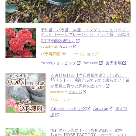
予約苗 バラ苗 大苗 イングリッシュローズ
ジュビリーセレブレーション ピンク系（2023年
2月下旬順次配送）
posted with
カエレバ
バラ専門店 ザ・ローズショップ
Yahooショッピング
Amazon
楽天市場
☆送料無料☆【当店農場生産】バラの土
15リットル 4袋☆ふかふかで柔らかい！苗
が元気に育つと評判の土です♪
posted with
カエレバ
ハニーミント
Yahooショッピング
Amazon
楽天市
場
憧れのバラ園に！バラ専用のぼかし肥料
1kg by ROSE FACTORY（ガーデニング）