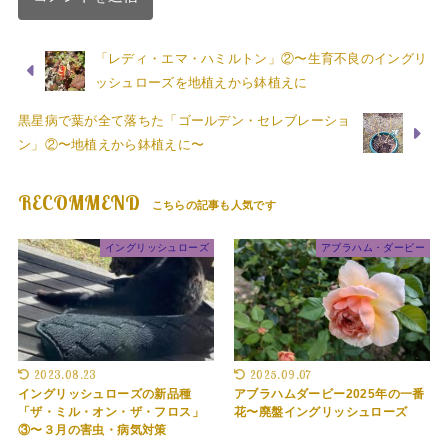
「レディ・エマ・ハミルトン」②〜生育不良のイングリ
ッシュローズを地植えから鉢植えに
黒星病で葉が全て落ちた「ゴールデン・セレブレーショ
ン」②〜地植えから鉢植えに〜
RECOMMEND
イングリッシュローズ
アブラハム・ダービー
2023.08.23
2025.09.07
イングリッシュローズの新品種
アブラハムダービー2025年の一番
「ザ・ミル・オン・ザ・フロス」
花〜廃盤イングリッシュローズ
③〜３月の害虫・病気対策