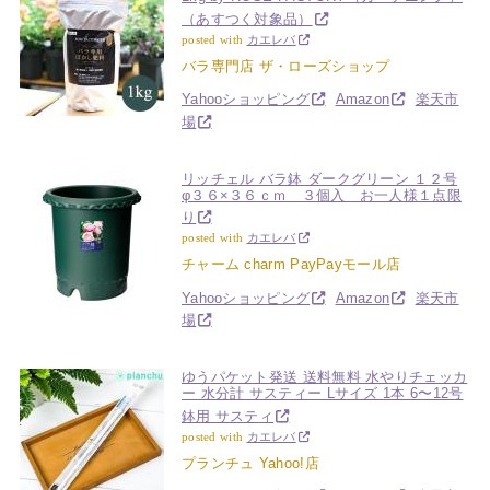
（あすつく対象品）
posted with
カエレバ
バラ専門店 ザ・ローズショップ
Yahooショッピング
Amazon
楽天市
場
リッチェル バラ鉢 ダークグリーン １２号
φ３６×３６ｃｍ ３個入 お一人様１点限
り
posted with
カエレバ
チャーム charm PayPayモール店
Yahooショッピング
Amazon
楽天市
場
ゆうパケット発送 送料無料 水やりチェッカ
ー 水分計 サスティー Lサイズ 1本 6〜12号
鉢用 サスティ
posted with
カエレバ
プランチュ Yahoo!店