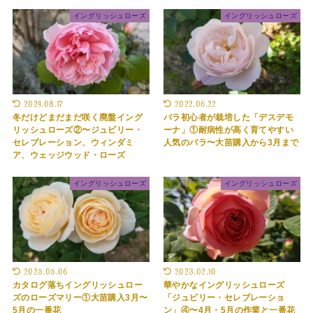
イングリッシュローズ
イングリッシュローズ
2024.08.17
2022.06.22
冬だけどまだまだ咲く廃盤イング
バラ初心者が栽培した「デスデモ
リッシュローズ②〜ジュビリー・
ーナ」①耐病性が高く育てやすい
セレブレーション、ウィンダミ
人気のバラ〜大苗購入から3月まで
ア、ウェッジウッド・ローズ
イングリッシュローズ
イングリッシュローズ
2025.05.06
2023.02.10
カタログ落ちイングリッシュロー
華やかなイングリッシュローズ
ズのローズマリー①大苗購入3月〜
「ジュビリー・セレブレーショ
5月の一番花
ン」④〜4月・5月の作業と一番花