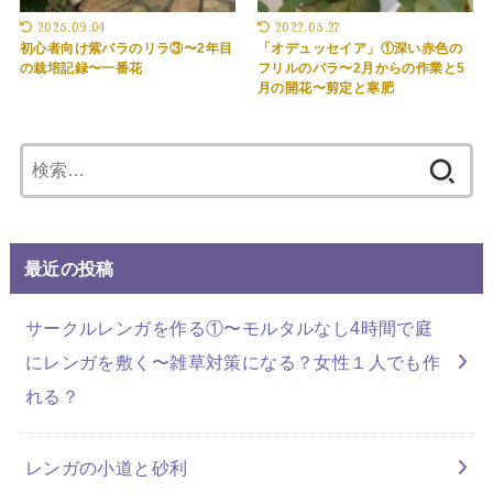
2025.09.04
2022.05.27
初心者向け紫バラのリラ③〜2年目
「オデュッセイア」①深い赤色の
の栽培記録〜一番花
フリルのバラ〜2月からの作業と5
月の開花〜剪定と寒肥
検
索:
最近の投稿
サークルレンガを作る①〜モルタルなし4時間で庭
にレンガを敷く〜雑草対策になる？女性１人でも作
れる？
レンガの小道と砂利