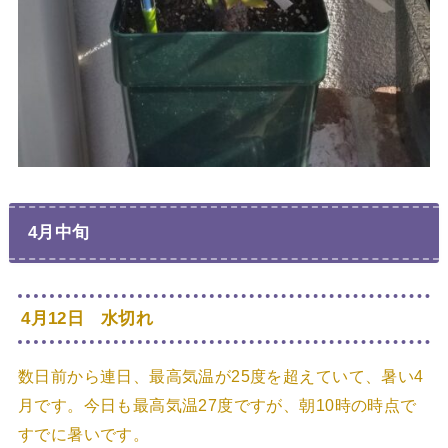
4月中旬
4月12日 水切れ
数日前から連日、最高気温が25度を超えていて、暑い4
月です。今日も最高気温27度ですが、朝10時の時点で
すでに暑いです。