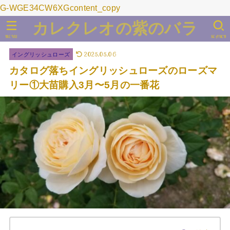
G-WGE34CW6XGcontent_copy
カレクレオの紫のバラ
MENU
SEARCH
2025.05.06
イングリッシュローズ
カタログ落ちイングリッシュローズのローズマ
リー①大苗購入3月〜5月の一番花