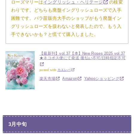
ローズマリーは
イングリッシュ・ヘリテージ
の枝変
わりです。どちらも廃盤イングリッシュローズで入手
困難です。バラ苗販売大手のショップがもう廃盤イン
グリッシュローズを扱わないと発表したので、もう入
手できないかも？と慌てて購入しました。
【最新刊】vol.37【本】New Roses 2025 vol.37
★ネコポス便にて発送 後払い不可/日時指定不可
posted with
カエレバ
楽天市場
Amazon
Yahooショッピング
3月中旬