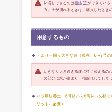
鉢増しできるのは
根鉢
ができている
み。土が崩れるときは、購入したとき
用意するもの
今より一回り大きな鉢（現在、6〜7号の
いきなり大き過ぎる鉢に植え替えるの
の部分に水が溜まり、根腐れしてしま
バラ用培養土（6号鉢から8号鉢への植え
リットル必要）