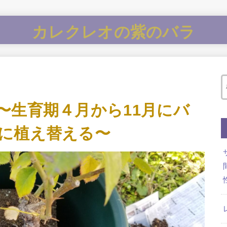
カレクレオの紫のバラ
〜生育期４月から11月にバ
に植え替える〜