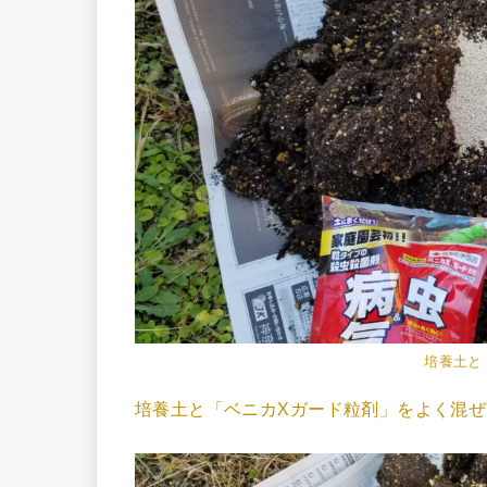
培養土と
培養土と「ベニカXガード粒剤」をよく混ぜ