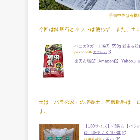
手前中央は有機
今回は鉢底石とネットは使わず、また、土
ベニカXガード粒剤 550g 殺虫＆
posted with
カエレバ
楽天市場
Amazon
Yahoo
土は「バラの家」の培養土、有機肥料は「
す。
【180サイズ】×3袋△【バラ
佐川急便 ZIK-10000
posted with
カエレバ