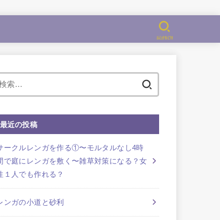
SEARCH
検
索:
最近の投稿
サークルレンガを作る①〜モルタルなし4時
間で庭にレンガを敷く〜雑草対策になる？女
性１人でも作れる？
レンガの小道と砂利