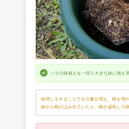
バラの鉢植えを一回り大きな鉢に植え
鉢増しをすることで土の量が増え、根を増
鉢から根がはみ出ていたり、株が成長して