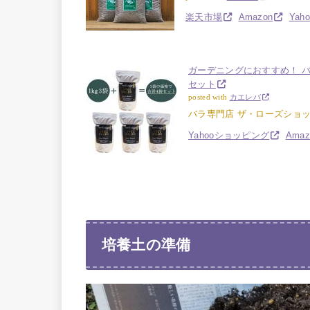
楽天市場
Amazon
Ya
ガーデニングにおすすめ！ バラ
セット
posted with
カエレバ
バラ専門店 ザ・ローズショ
Yahooショッピング
Amaz
培養土の準備