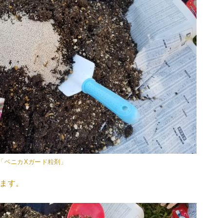
「ベニカXガード粒剤」
ます。