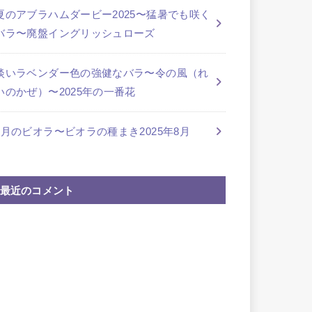
夏のアブラハムダービー2025〜猛暑でも咲く
バラ〜廃盤イングリッシュローズ
淡いラベンダー色の強健なバラ〜令の風（れ
いのかぜ）〜2025年の一番花
8月のビオラ〜ビオラの種まき2025年8月
最近のコメント