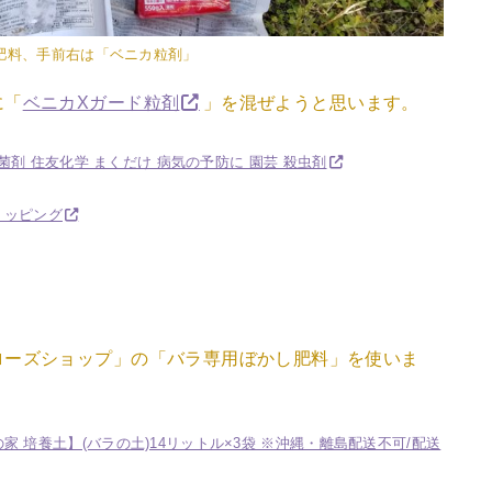
肥料、手前右は「ベニカ粒剤」
に「
ベニカXガード粒剤
」を混ぜようと思います。
殺菌剤 住友化学 まくだけ 病気の予防に 園芸 殺虫剤
ショッピング
ローズショップ」の「バラ専用ぼかし肥料」を使いま
の家 培養土】(バラの土)14リットル×3袋 ※沖縄・離島配送不可/配送