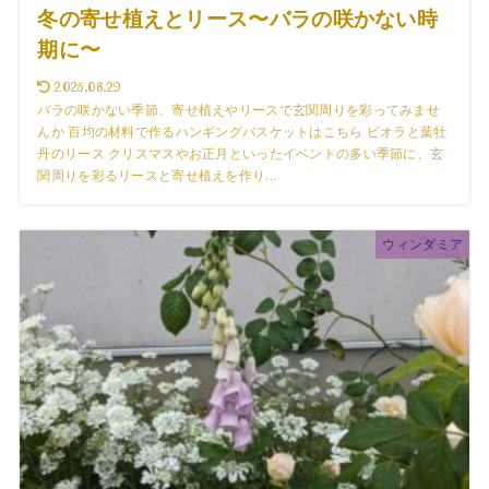
冬の寄せ植えとリース〜バラの咲かない時
期に〜
2025.08.29
バラの咲かない季節、寄せ植えやリースで玄関周りを彩ってみませ
んか 百均の材料で作るハンギングバスケットはこちら ビオラと葉牡
丹のリース クリスマスやお正月といったイベントの多い季節に、玄
関周りを彩るリースと寄せ植えを作り...
ウィンダミア