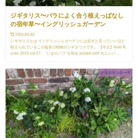
ジギタリス〜バラによく合う植えっぱなし
の宿年草〜イングリッシュガーデン
2025.09.02
ジギタリスとは イングリッシュガーデンには必ずと言っていいほど
植えられているこの縦長の植物がジギタリスです。 【中古】New R
oses 2025 vol.37 “いまのバラ”を知る posted with カエレバ ...
クリスマスローズ