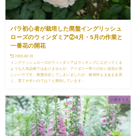
バラ初心者が栽培した廃盤イングリッシュ
ローズのウィンダミア②4月・5月の作業と
一番花の開花
2025.02.19
イングリッシュローズのウィンダミアはランキングに上がってくる
ような人気品種ではありませんが、アイボリー寄りの白い花色が美
しいバラです。廃盤決定してしまいましたが、耐病性もまあまあ高
く、育てやすいのでは？と期待しています ...
ジギタリス