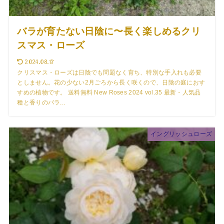
バラが育たない日陰に〜長く楽しめるクリ
スマス・ローズ
2024.08.17
クリスマス・ローズは日陰でも問題なく育ち、特別な手入れも必要
としません。花の少ない2月ごろから長く咲くので、日陰の庭におす
すめの植物です。 送料無料 New Roses 2024 vol.35 最新・人気品
種と香りのバラ...
イングリッシュローズ