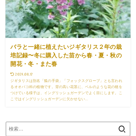
バラと一緒に植えたいジギタリス２年の栽
培記録〜冬に購入した苗から春・夏・秋の
開花・冬・また春
2024.08.17
ジギタリスは別名「狐の手袋」「フォックスグローブ」とも言われ
るオオバコ科の植物です。背の高い花茎に、ベルのような花の穂を
つけている様子は、イングリッシュガーデンでよく目にします。こ
こではイングリッシュガーデンに欠かせない...
検
索: